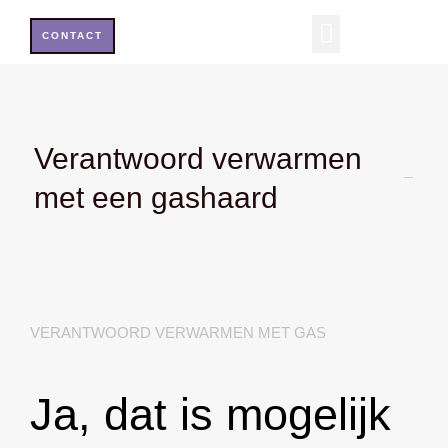
Ga
naar
CONTACT
de
SERVICE & ONDERHOUD
inhoud
Verantwoord verwarmen
met een gashaard
VERANTWOORD VERWARMEN MET GAS
Ja, dat is mogelijk