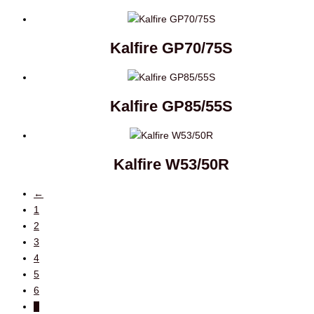
Kalfire GP70/75S
Kalfire GP85/55S
Kalfire W53/50R
←
1
2
3
4
5
6
7