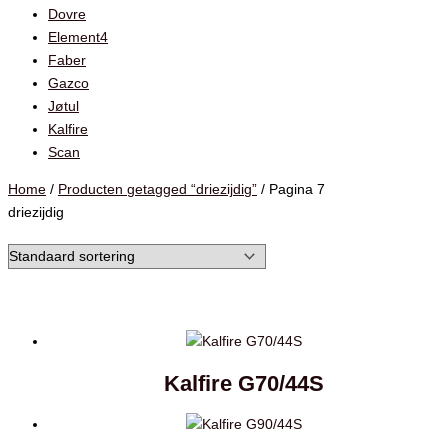
Dovre
Element4
Faber
Gazco
Jøtul
Kalfire
Scan
Home
/
Producten getagged “driezijdig”
/ Pagina 7
driezijdig
Kalfire G70/44S