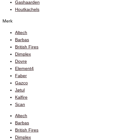
Gashaarden
Houtkachels
Merk
Altech
Barbas
British Fires
Dimplex
Dovre
Element4
Faber
Gazco
Jøtul
Kalfire
Scan
Altech
Barbas
British Fires
Dimplex