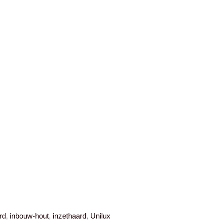
rd
,
inbouw-hout
,
inzethaard
,
Unilux