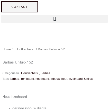
Ga
CONTACT
naar
de
inhoud
Home
/
. Houtkachels .
/ Barbas Unilux-7 52
Barbas Unilux-7 52
Categorieën
. Houtkachels .
,
Barbas
Tags
Barbas
,
fronthaard
,
houthaard
,
inbouw-hout
,
inzethaard
,
Unilux
Hout inzethaard
geringe inbouw diepte,