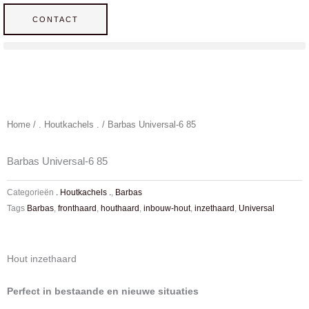
Ga
CONTACT
naar
de
inhoud
Home
/
. Houtkachels .
/ Barbas Universal-6 85
Barbas Universal-6 85
Categorieën
. Houtkachels .
,
Barbas
Tags
Barbas
,
fronthaard
,
houthaard
,
inbouw-hout
,
inzethaard
,
Universal
Hout inzethaard
Perfect in bestaande en nieuwe situaties