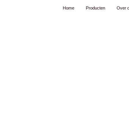
Ga
Home
Producten
Over 
naar
de
inhoud