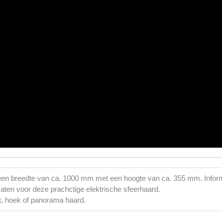
 een breedte van ca. 1000 mm met een hoogte van ca. 355 mm. Infor
en voor deze prachctige elektrische sfeerhaard.
t, hoek of panorama haard.