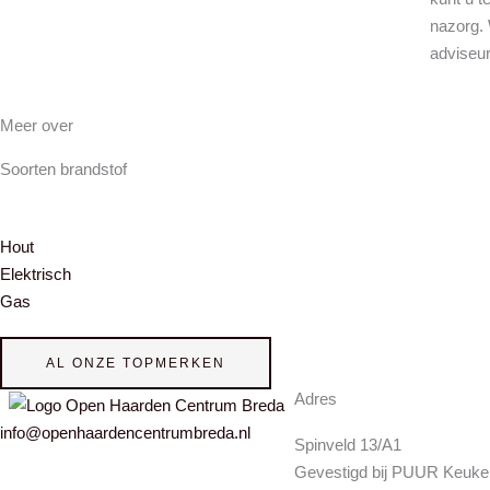
nazorg.
adviseu
Meer over
Soorten brandstof
Hout
Elektrisch
Gas
AL ONZE TOPMERKEN
Adres
info@openhaardencentrumbreda.nl
Spinveld 13/A1
Gevestigd bij PUUR Keuke