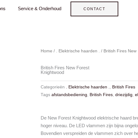
ons
Service & Onderhoud
CONTACT
Home
/
. Elektrische haarden .
/ British Fires Ne
British Fires New Forest
Knightwood
Categorieën
. Elektrische haarden .
,
British Fires
Tags
afstandsbediening
,
British Fires
,
driezijdig
,
e
De New Forest Knightwood elektrische haard bre
hoger niveau. De LED vlammen zijn bijna ongeloofl
Bovendien verspreiden de vlammen zich over he