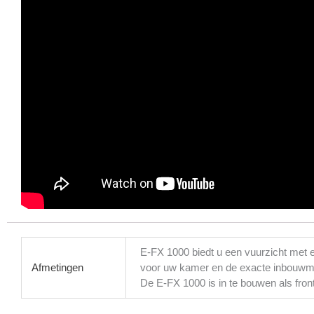
E-FX 1000 biedt u een vuurzicht met
Afmetingen
voor uw kamer en de exacte inbouwmat
De E-FX 1000 is in te bouwen als fron