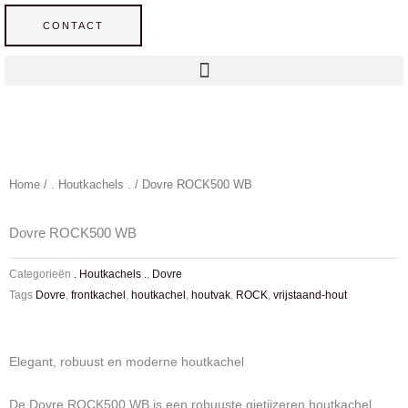
Ga
CONTACT
naar
de
inhoud
Home
/
. Houtkachels .
/ Dovre ROCK500 WB
Dovre ROCK500 WB
Categorieën
. Houtkachels .
,
Dovre
Tags
Dovre
,
frontkachel
,
houtkachel
,
houtvak
,
ROCK
,
vrijstaand-hout
Elegant, robuust en moderne houtkachel
De Dovre ROCK500 WB is een robuuste gietijzeren houtkachel.