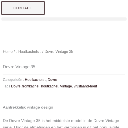
Ga
CONTACT
naar
de
inhoud
Home
/
. Houtkachels .
/ Dovre Vintage 35
Dovre Vintage 35
Categorieën
. Houtkachels .
,
Dovre
Tags
Dovre
,
frontkachel
,
houtkachel
,
Vintage
,
vrijstaand-hout
Aantrekkelijk vintage design
De Dovre Vintage 35 is het middelste model in de Dovre Vintage-
serie. Door de afmetingen en het vermogen is dit het populairste