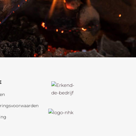
E
en
eringsvoorwaarden
ring