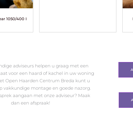
ear 1050/400 I
dige adviseurs helpen u graag met een
taat voor een haard of kachel in uw woning
 Met Open Haarden Centrum Breda kunt u
op vakkundige montage en goede nazorg.
esprek aangaan met onze adviseur? Maak
dan een afspraak!