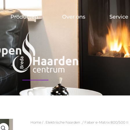
Producten
Over ons
Service
Home
/
. Elektrische haarden .
/ Faber e-Matrix 800/500 II