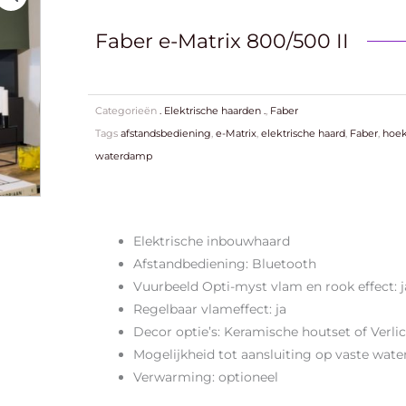
Faber e-Matrix 800/500 II
Categorieën
. Elektrische haarden .
,
Faber
Tags
afstandsbediening
,
e-Matrix
,
elektrische haard
,
Faber
,
hoe
waterdamp
Elektrische inbouwhaard
Afstandbediening: Bluetooth
Vuurbeeld Opti-myst vlam en rook effect: j
Regelbaar vlameffect: ja
Decor optie’s: Keramische houtset of Verli
Mogelijkheid tot aansluiting op vaste water
Verwarming: optioneel