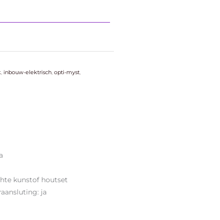
k
,
inbouw-elektrisch
,
opti-myst
,
a
chte kunstof houtset
aansluting: ja