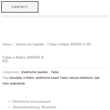
Ga
CONTACT
naar
de
inhoud
Home
/
. Elektrische haarden .
/ Faber e-Matrix 800/500 III RD
Faber e-Matrix 800/500 III
RD
Categorieën
. Elektrische haarden .
,
Faber
Tags
driezijdig
,
e-Matrix
,
elektrische haard
,
Faber
,
inbouw-elektrisch
,
opti-
myst
,
waterdamp
Elektrische inbouwhaard
Afstandbediening: Bluetooth