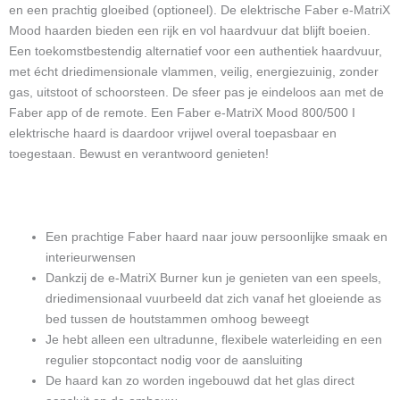
en een prachtig gloeibed (optioneel). De elektrische Faber e-MatriX
Mood haarden bieden een rijk en vol haardvuur dat blijft boeien.
Een toekomstbestendig alternatief voor een authentiek haardvuur,
met écht driedimensionale vlammen, veilig, energiezuinig, zonder
gas, uitstoot of schoorsteen. De sfeer pas je eindeloos aan met de
Faber app of de remote. Een Faber e-MatriX Mood 800/500 I
elektrische haard is daardoor vrijwel overal toepasbaar en
toegestaan. Bewust en verantwoord genieten!
Een prachtige Faber haard naar jouw persoonlijke smaak en
interieurwensen
Dankzij de e-MatriX Burner kun je genieten van een speels,
driedimensionaal vuurbeeld dat zich vanaf het gloeiende as
bed tussen de houtstammen omhoog beweegt
Je hebt alleen een ultradunne, flexibele waterleiding en een
regulier stopcontact nodig voor de aansluiting
De haard kan zo worden ingebouwd dat het glas direct