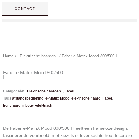
Ga
CONTACT
naar
de
inhoud
Home
/
. Elektrische haarden .
/ Faber e-Matrix Mood 800/500 I
Faber e-Matrix Mood 800/500
I
Categorieën
. Elektrische haarden .
,
Faber
Tags
afstandsbediening
,
e-Matrix Mood
,
elektrische haard
,
Faber
,
fronthaard
,
inbouw-elektrisch
De Faber e-MatriX Mood 800/500 I heeft een frameloze design,
fascinerende vuurbeeld, met kiezels of levensechte houtdecoratie