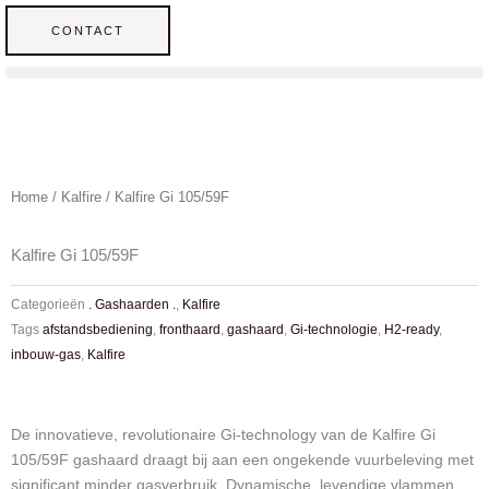
Ga
CONTACT
naar
de
inhoud
Home
/
Kalfire
/ Kalfire Gi 105/59F
Kalfire Gi 105/59F
Categorieën
. Gashaarden .
,
Kalfire
Tags
afstandsbediening
,
fronthaard
,
gashaard
,
Gi-technologie
,
H2-ready
,
inbouw-gas
,
Kalfire
De innovatieve, revolutionaire Gi-technology van de Kalfire Gi
105/59F gashaard draagt bij aan een ongekende vuurbeleving met
significant minder gasverbruik. Dynamische, levendige vlammen