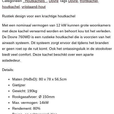
Categorieën
. Houtkachels .
,
Dovre
Tags
Dovre
,
frontkachel
,
houtkachel
,
vrijstaand-hout
Rustiek design voor een krachtige houtkachel
Met een nominaal vermogen van 12 kW kunnen grote woonkamers
met deze kachel verwarmd worden en behoort kou tot het verleden.
De Dovre 760WD is een rustieke houtkachel die is voorzien van het
airwash systeem. Dit systeem zorgt ervoor dat tijdens het branden
er geen roet op de ruit komt. Ook het ontassingsluik in de stookvloer
biedt veel comfort. Deze kachel beschikt over een aparte
asladedeur.
Details:
Maten (HxBxD): 80 x 78 x 56,5cm
Gietijzer
Gewicht: 190kg
Rookgasafvoer: Ø 150mm
Max. vermogen: 14kW
Rendement: 80%