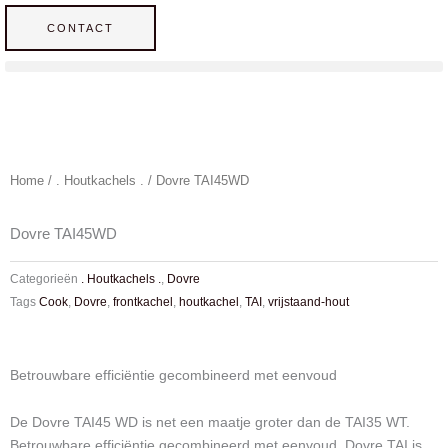
Ga
CONTACT
naar
de
inhoud
Home
/
. Houtkachels .
/ Dovre TAI45WD
Dovre TAI45WD
Categorieën
. Houtkachels .
,
Dovre
Tags
Cook
,
Dovre
,
frontkachel
,
houtkachel
,
TAI
,
vrijstaand-hout
Betrouwbare efficiëntie gecombineerd met eenvoud
De Dovre TAI45 WD is net een maatje groter dan de TAI35 WT.
Betrouwbare efficiëntie gecombineerd met eenvoud. Dovre TAI is