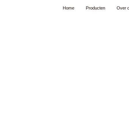
Ga
Home
Producten
Over 
naar
de
inhoud