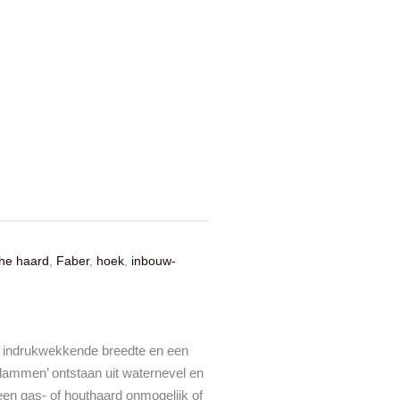
che haard
,
Faber
,
hoek
,
inbouw-
n indrukwekkende breedte en een
vlammen’ ontstaan uit waternevel en
 een gas- of houthaard onmogelijk of