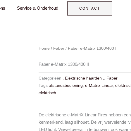
ons
Service & Onderhoud
CONTACT
Home
/
Faber
/ Faber e-Matrix 1300/400 II
Faber e-Matrix 1300/400 II
Categorieën
. Elektrische haarden .
,
Faber
Tags
afstandsbediening
,
e-Matrix Linear
,
elektris
elektrisch
De elektrische e-MatriX Linear Fires hebben ee
kenmerkend, laag silhouet. De vrij wervelende ‘
LED licht. Vrijwel overal in te bouwen, ook waar