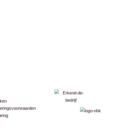
ken
eringsvoorwaarden
aring